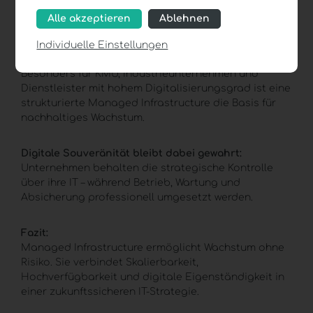
Alle akzeptieren
Ablehnen
Betrieb durch zertifizierte IT-Experten in
Österreich
Individuelle Einstellungen
Besonders für KMU, Industrieunternehmen und
Dienstleister mit hohem Digitalisierungsgrad ist eine
strukturierte
Managed Infrastructure
die Basis für
nachhaltiges Wachstum.
Digitale Souveränität
bleibt dabei gewahrt:
Unternehmen behalten die strategische Kontrolle
über ihre IT – während Betrieb, Wartung und
Absicherung professionell umgesetzt werden.
Fazit:
Managed Infrastructure
ermöglicht Wachstum ohne
Risiko. Sie verbindet Skalierbarkeit,
Hochverfügbarkeit und digitale Eigenständigkeit in
einer zukunftssicheren IT-Strategie.