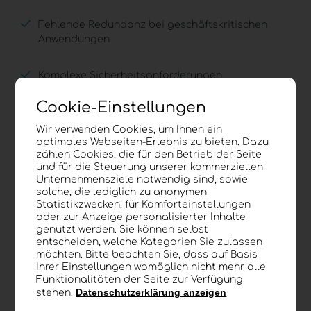
Fehlende Redundanz bei geschäftskritischen
Anwendungen
Komplexe Sicherheitsanforderungen
Cookie-Einstellungen
Fehlende 24/7 Überwachung
Wir verwenden Cookies, um Ihnen ein
optimales Webseiten-Erlebnis zu bieten. Dazu
Vorteile einer professionellen
zählen Cookies, die für den Betrieb der Seite
Managed Infrastructure
:
und für die Steuerung unserer kommerziellen
Unternehmensziele notwendig sind, sowie
solche, die lediglich zu anonymen
Flexible Erweiterung von Speicher,
Statistikzwecken, für Komforteinstellungen
Rechenleistung und Bandbreite
oder zur Anzeige personalisierter Inhalte
genutzt werden. Sie können selbst
entscheiden, welche Kategorien Sie zulassen
Hochverfügbare Cloud-Architektur mit Mehrfach-
möchten. Bitte beachten Sie, dass auf Basis
Redundanz
Ihrer Einstellungen womöglich nicht mehr alle
Funktionalitäten der Seite zur Verfügung
Datenschutzerklärung anzeigen
stehen.
Integrierte Sicherheits- und Backup-Strategien