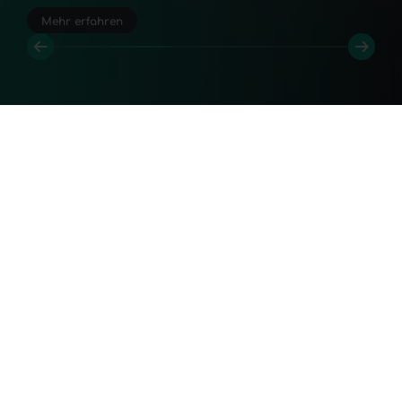
Mehr erfahren
Souveräne Cloud-IT-Infr
CloudNow
digitale
Souveränität