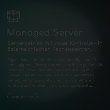
Managed Server
Serverbetrieb mit voller Kontrolle – in
österreichischen Rechenzentren.
Eigene Server zu betreiben ist aufwendig – und oft
abhängig von Infrastruktur, die nicht Ihnen gehört. Mit
Managed Server läuft Ihre Serverumgebung in
unserer österreichischen Cloud. Wir übernehmen
Betrieb, Wartung und Absicherung – Sie behalten
Kontrolle und erhöhen Ihre
digitale Souveränität
.
Mehr erfahren