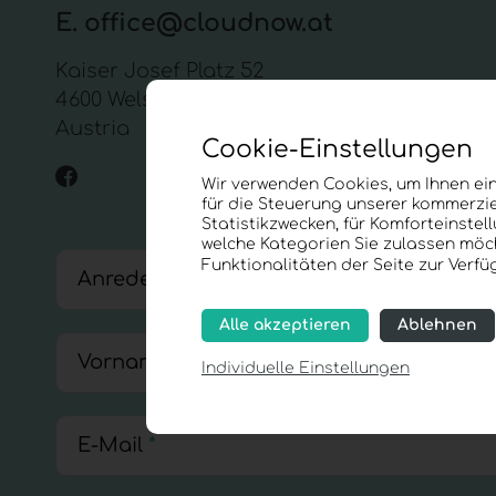
E.
office@cloudnow.at
Kaiser Josef Platz 52
4600 Wels
Austria
Cookie-Einstellungen
Wir verwenden Cookies, um Ihnen ein
für die Steuerung unserer kommerzie
Statistikzwecken, für Komforteinstel
welche Kategorien Sie zulassen möch
Funktionalitäten der Seite zur Verf
Anrede
*
Alle akzeptieren
Ablehnen
Vorname
*
Individuelle Einstellungen
E-Mail
*