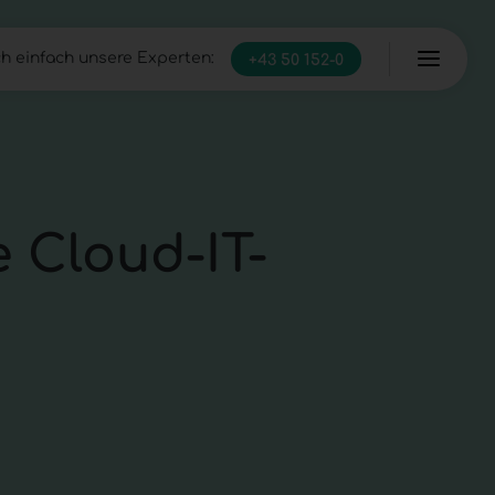
h einfach unsere Experten:
+43 50 152-0
Server
Managed Infrastructure
IT Full-Service
 Cloud-IT-