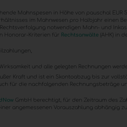
hende Mahnspesen in Höhe von pauschal
EUR
5
erhältnisses im Mahnwesen pro Halbjahr einen B
 Rechtsverfolgung notwendigen Mahn- und Inkas
n Honorar-Kriterien für
Rechtsanwälte
(
AHK
) in 
ilzahlungen,
 Wirksamkeit und alle gelegten Rechnungen werden
außer Kraft und ist ein Skontoabzug bis zur voll
ch für die nachfolgenden Rechnungsbeträge un
udNow
GmbH berechtigt, für den Zeitraum des Za
 einer angemessenen Vorauszahlung abhängig z