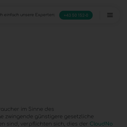
h einfach unsere Experten:
+43 50 152-0
Server
Managed Infrastructure
IT Full-Service
aucher im Sinne des
ge zwingende günstigere gesetzliche
 sind, verpflichten sich, dies der
CloudNo