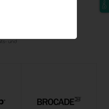
ung von
iterbar
ch diese
äts- und