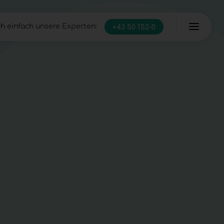
h einfach unsere Experten:
+43 50 152-0
Server
Managed Infrastructure
IT Full-Service