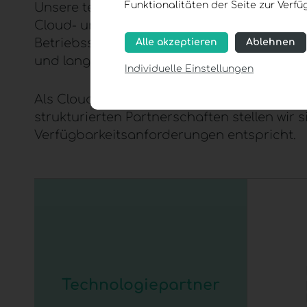
Funktionalitäten der Seite zur Verf
Unsere technische Expertise umfasst die 
Cloud- und Infrastruktur-Lösungen
. Dabei
Betriebssicherheit im Mittelpunkt. Wir entw
Alle akzeptieren
Ablehnen
und langfristig stabil sind.
Individuelle Einstellungen
Als
Cloud-Provider
arbeiten wir eng mit T
strukturierten Partnerschaften stellen wir 
Verfügbarkeitsanforderungen entspricht.
Technologiepartner