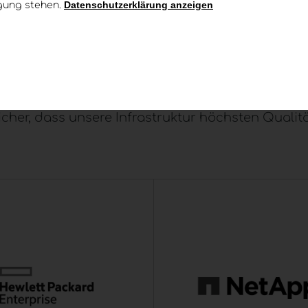
Datenschutzerklärung anzeigen
ügung stehen.
Konzeption, Implementierung und Weiterentwickl
 stehen Performance,
Skalierbarkeit
und
ickeln Architekturen, die flexibel anpassbar, erwe
echnologie- und Netzwerkpartnern zusammen. Dur
sicher, dass unsere Infrastruktur höchsten Qualit