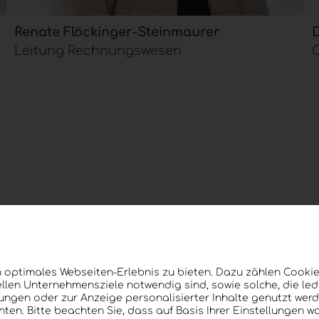
Renate Flöckinger-Steinmaurer
D
Leitung Rechnungswesen
 Technologiepartne
 optimales Webseiten-Erlebnis zu bieten. Dazu zählen Cookies
llen Unternehmensziele notwendig sind, sowie solche, die le
lungen oder zur Anzeige personalisierter Inhalte genutzt werd
ten. Bitte beachten Sie, dass auf Basis Ihrer Einstellungen w