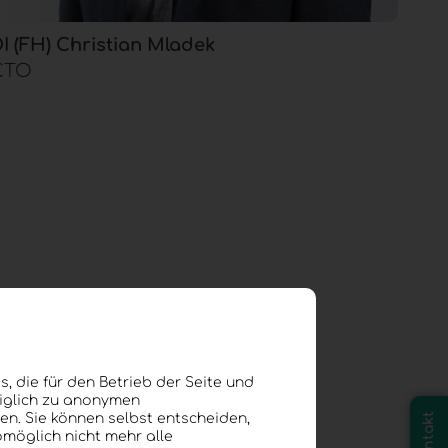
I (FH) Christian Mladek
CTO
r
, die für den Betrieb der Seite und
diglich zu anonymen
en. Sie können selbst entscheiden,
Kontakt
omöglich nicht mehr alle