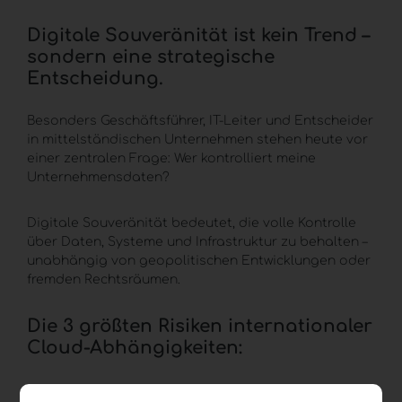
Digitale Souveränität
ist kein Trend –
sondern eine strategische
Entscheidung.
Besonders Geschäftsführer, IT-Leiter und Entscheider
in mittelständischen Unternehmen stehen heute vor
einer zentralen Frage: Wer kontrolliert meine
Unternehmensdaten?
Digitale Souveränität
bedeutet, die volle Kontrolle
über Daten, Systeme und Infrastruktur zu behalten –
unabhängig von geopolitischen Entwicklungen oder
fremden Rechtsräumen.
Die 3 größten Risiken internationaler
Cloud-Abhängigkeiten:
Rechtliche Unsicherheit
: Daten können