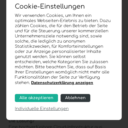
ausländischen Behördenzugriffen unterliegen –
Cookie-Einstellungen
auch wenn sie physisch in Europa gespeichert
sind.
Wir verwenden Cookies, um Ihnen ein
optimales Webseiten-Erlebnis zu bieten. Dazu
zählen Cookies, die für den Betrieb der Seite
Abhängigkeit von Konzernen
: Preisstrukturen,
und für die Steuerung unserer kommerziellen
Vertragsbedingungen oder Services können sich
Unternehmensziele notwendig sind, sowie
kurzfristig ändern.
solche, die lediglich zu anonymen
Statistikzwecken, für Komforteinstellungen
oder zur Anzeige personalisierter Inhalte
Kontrollverlust über Infrastruktur
: Transparenz
genutzt werden. Sie können selbst
entscheiden, welche Kategorien Sie zulassen
über Backup-Strategien, Sicherheitsarchitektur
möchten. Bitte beachten Sie, dass auf Basis
und Redundanz fehlt häufig.
Ihrer Einstellungen womöglich nicht mehr alle
Funktionalitäten der Seite zur Verfügung
Für KMU, Industrieunternehmen und Organisationen
Datenschutzerklärung anzeigen
stehen.
mit sensiblen Daten ist das ein strategisches Risiko.
Gerade in regulierten Branchen wird digitale
Alle akzeptieren
Ablehnen
Eigenständigkeit zunehmend zum
Wettbewerbsfaktor.
Individuelle Einstellungen
Die Lösung?
Eine hochverfügbare
Cloud-Infrastruktur
aus