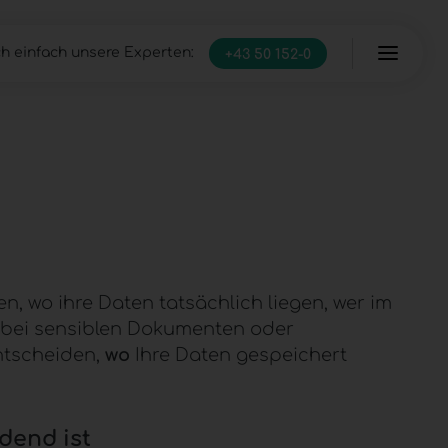
h einfach unsere Experten:
+43 50 152-0
Server
Managed Infrastructure
IT Full-Service
, wo ihre Daten tatsächlich liegen, wer im
 bei sensiblen Dokumenten oder
ntscheiden,
wo
Ihre Daten gespeichert
dend ist