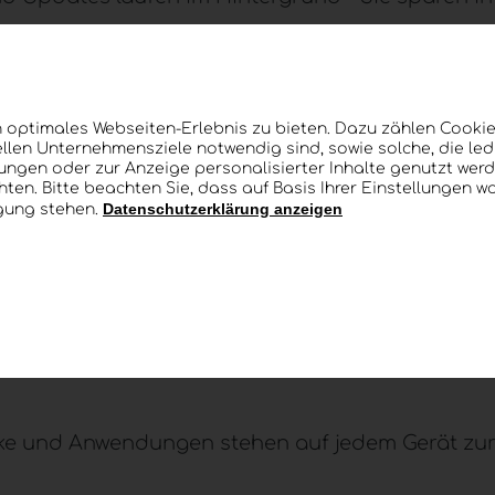
hung und Betreuung reduzieren Ausfälle und Stö
 optimales Webseiten-Erlebnis zu bieten. Dazu zählen Cookies
chischen Rechtsraum – mit klaren Zuständigkeite
llen Unternehmensziele notwendig sind, sowie solche, die le
lungen oder zur Anzeige personalisierter Inhalte genutzt werd
ten. Bitte beachten Sie, dass auf Basis Ihrer Einstellungen w
Datenschutzerklärung anzeigen
ügung stehen.
beitsplatz aus der Cloud – überall verfü
itsplatz standortunabhängig – ohne dass Sie au
 Ihre Arbeitsumgebung bleibt identisch, weil Pr
rke und Anwendungen stehen auf jedem Gerät zur