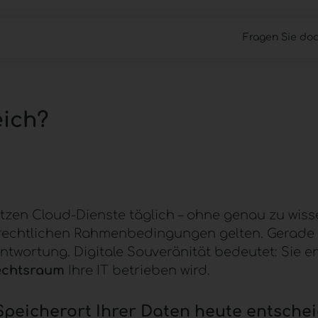
Fragen Sie doc
Cloud Files
Work Anywhere
Managed 
ich?
en Cloud-Dienste täglich – ohne genau zu wissen
e rechtlichen Rahmenbedingungen gelten. Gerade
antwortung.
Digitale Souveränität
bedeutet: Sie e
echtsraum
Ihre IT betrieben wird.
Speicherort Ihrer Daten heute entschei