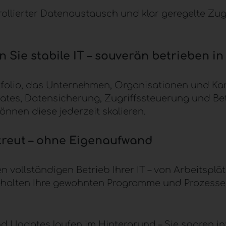
rollierter Datenaustausch und klar geregelte Zugr
 Sie stabile IT – souverän betrieben in
rtfolio, das Unternehmen, Organisationen und Kan
Updates, Datensicherung, Zugriffssteuerung und Be
nnen diese jederzeit skalieren.
betreut – ohne Eigenaufwand
n vollständigen Betrieb Ihrer IT – von Arbeitsplä
halten Ihre gewohnten Programme und Prozesse, w
nd Updates laufen im Hintergrund – Sie sparen i