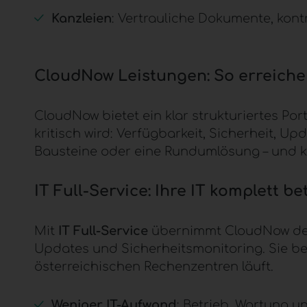
Kanzleien
: Vertrauliche Dokumente, kont
CloudNow
Leistungen: So erreichen
CloudNow
bietet ein klar strukturiertes Po
kritisch wird: Verfügbarkeit, Sicherheit, 
Bausteine oder eine Rundumlösung – und kö
IT Full-Service
: Ihre IT komplett 
Mit
IT Full-Service
übernimmt
CloudNow
de
Updates und Sicherheitsmonitoring. Sie be
österreichischen
Rechenzentren
läuft.
Weniger IT-Aufwand
: Betrieb, Wartung u