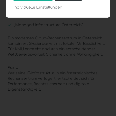
Individuelle Einstellungen
„Sichere Cloud für Unternehmen“
„
Managed Infrastructure
Österreich“
Ein modernes Cloud-Rechenzentrum in Österreich
kombiniert Skalierbarkeit mit lokaler Verlässlichkeit.
Für KMU entsteht dadurch ein entscheidender
Wettbewerbsvorteil: Sicherheit ohne Abhängigkeit.
Fazit:
Wer seine
IT-Infrastruktur
in ein österreichisches
Rechenzentrum verlagert, entscheidet sich für
Performance, Rechtssicherheit und digitale
Eigenständigkeit.