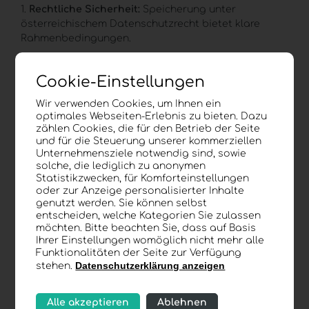
1.
Rechtliche Sicherheit:
Speicherung unter
österreichischem Datenschutzrecht bietet klare
Rahmenbedingungen.
2.
Planbare Compliance:
Keine Unsicherheiten durch
Cookie-Einstellungen
internationale Cloud-Gesetzgebung.
Wir verwenden Cookies, um Ihnen ein
3.
Digitale Souveränität
:
Daten bleiben im Land – mit
optimales Webseiten-Erlebnis zu bieten. Dazu
voller Transparenz.
zählen Cookies, die für den Betrieb der Seite
und für die Steuerung unserer kommerziellen
Unternehmensziele notwendig sind, sowie
4.
Technische Stabilität:
Hochverfügbare
solche, die lediglich zu anonymen
Infrastruktur mit mehrfacher Redundanz schützt vor
Statistikzwecken, für Komforteinstellungen
Ausfällen.
oder zur Anzeige personalisierter Inhalte
genutzt werden. Sie können selbst
entscheiden, welche Kategorien Sie zulassen
Typische Suchanfragen, die
möchten. Bitte beachten Sie, dass auf Basis
Unternehmen stellen:
Ihrer Einstellungen womöglich nicht mehr alle
Funktionalitäten der Seite zur Verfügung
Datenschutzerklärung anzeigen
stehen.
„
Cloud Anbieter
Österreich“
Alle akzeptieren
Ablehnen
„Rechenzentrum Österreich DSGVO“