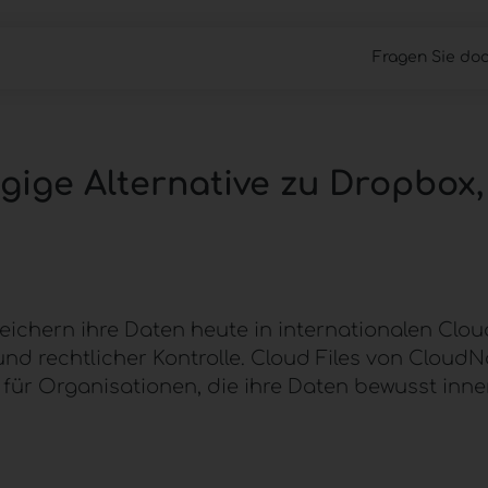
Fragen Sie doc
Cloud Files
Work Anywhere
Managed 
ngige Alternative zu Dropbox
chern ihre Daten heute in internationalen Clou
nd rechtlicher Kontrolle.
Cloud Files
von
CloudN
t für Organisationen, die ihre Daten bewusst in