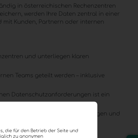
ändig in österreichischen
Rechenzentren
ichern, werden Ihre Daten zentral in einer
nd mit Kunden, Partnern oder internen
nzentren
und unterliegen klaren
rnen Teams geteilt werden – inklusive
hen Datenschutzanforderungen ist ein
ve zu internationalen Speicherlösungen und
, die für den Betrieb der Seite und
diglich zu anonymen