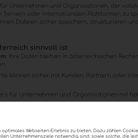
 für Unternehmen und Organisationen, der vollst
n Servern oder internationalen Plattformen zu spe
 können Dateien sicher speichern, strukturieren u
rreich sinnvoll ist
um
: Ihre Daten bleiben in österreichischen
Reche
n.
te können sicher mit Kunden, Partnern oder inte
ers für Unternehmen und Organisationen mit ho
.
oud-Konzernen
:
Cloud Files
bietet eine Alternati
anisation.
 optimales Webseiten-Erlebnis zu bieten. Dazu zählen Cookies
llen Unternehmensziele notwendig sind, sowie solche, die le