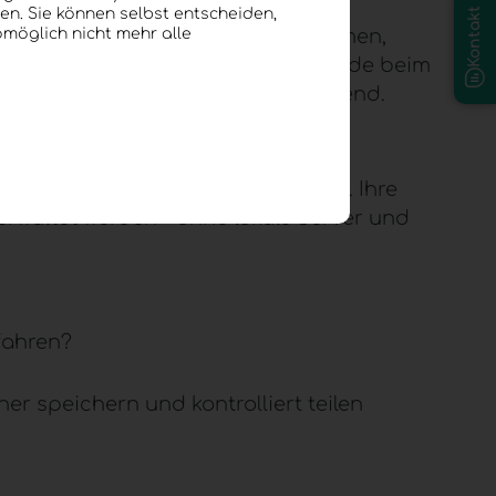
en. Sie können selbst entscheiden,
Kontakt
 arbeiten. Dazu gehören Unternehmen,
omöglich nicht mehr alle
enschutz und Vertraulichkeit. Gerade beim
ere Cloud-Infrastruktur
entscheidend.
ache Nutzung miteinander verbindet. Ihre
erwaltet werden – ohne lokale Server und
fahren?
r speichern und kontrolliert teilen