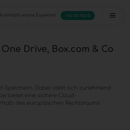
h einfach unsere Experten:
+43 50 152-0
Server
Managed Infrastructure
IT Full-Service
, One Drive, Box.com & Co
d-Speichern. Dabei stellt sich zunehmend
ow
bietet eine sichere
Cloud-
nerhalb des europäischen Rechtsraums