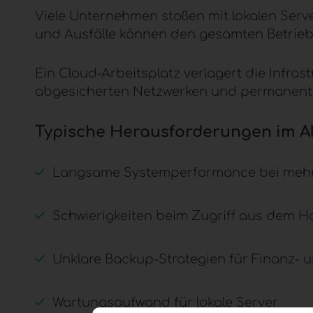
Viele Unternehmen stoßen mit lokalen Ser
und Ausfälle können den gesamten Betrieb
Ein
Cloud-Arbeitsplatz
verlagert die Infras
abgesicherten Netzwerken und permanent
Typische Herausforderungen im Al
Langsame Systemperformance bei mehre
Schwierigkeiten beim Zugriff aus dem H
Unklare Backup-Strategien für Finanz-
Wartungsaufwand für lokale Server