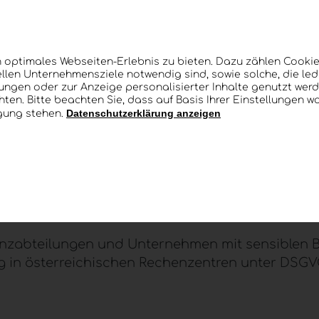
oud-Hostings für Unternehmenssoftware
 optimales Webseiten-Erlebnis zu bieten. Dazu zählen Cookies
em Unternehmen
llen Unternehmensziele notwendig sind, sowie solche, die le
lungen oder zur Anzeige personalisierter Inhalte genutzt werd
ten. Bitte beachten Sie, dass auf Basis Ihrer Einstellungen w
Datenschutzerklärung anzeigen
ügung stehen.
erreichischen
Rechenzentren
n
anzabteilungen und Unternehmen mit sensiblen 
g in österreichischen
Rechenzentren
unter DSGV