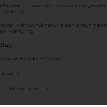
verlösungen an Grenzen: Hardware muss gewarte
 lahmlegen.
truktur in ein hochsicheres
Rechenzentrum
mit r
em Monitoring.
ltag:
ren gleichzeitigen Nutzern
omeoffice
 und Unternehmensdaten