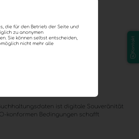
:
, die für den Betrieb der Seite und
diglich zu anonymen
en. Sie können selbst entscheiden,
Kontakt
omöglich nicht mehr alle
Buchhaltungsdaten ist
digitale Souveränität
O-konformen Bedingungen schafft