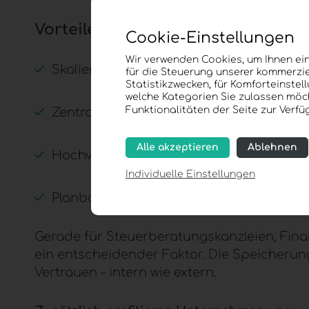
Vorteile eines professionellen Cl
Cookie-Einstellungen
Wir verwenden Cookies, um Ihnen ein
Skalierbare Ressourcen bei wachsend
für die Steuerung unserer kommerzie
Statistikzwecken, für Komforteinstel
welche Kategorien Sie zulassen möch
Funktionalitäten der Seite zur Verf
Zentrale Verwaltung aller Arbeitsplätze
Alle akzeptieren
Ablehnen
Hochverfügbare Serverumgebung in öst
Individuelle Einstellungen
Planbare monatliche Infrastrukturkoste
Gerade für Steuerberatungskanzleien, Fin
ein entscheidender Faktor. Die Speicherun
Vertrauen – intern wie extern.