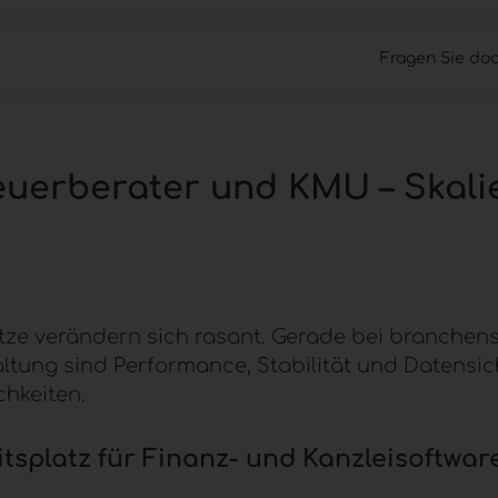
Fragen Sie doc
Cloud Files
Work Anywhere
Managed 
teuerberater und KMU – Skali
ze verändern sich rasant. Gerade bei branchensp
ng sind Performance, Stabilität und Datensiche
chkeiten.
tsplatz
für Finanz- und Kanzleisoftwar