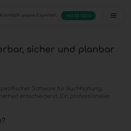
h einfach unsere Experten:
+43 50 152-0
Server
Managed Infrastructure
IT Full-Service
erbar, sicher und planbar
ezifischer Software für Buchhaltung,
rheit entscheidend. Ein professioneller
e?