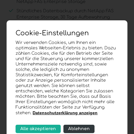
NetApp
FAS
Enterprise Storage
Stündliches Datenbackup durch NetApp
FAS
Enterprise Storage, 30 Tage Aufbewahrung
Cookie-Einstellungen
Verfügbarkeit:
Wir verwenden Cookies, um Ihnen ein
Ausfallsicherheit durch Fault-Tolerant Virtual
optimales Webseiten-Erlebnis zu bieten. Dazu
zählen Cookies, die für den Betrieb der Seite
Machines
und für die Steuerung unserer kommerziellen
Jede System-Komponente ist mind. doppelt
Unternehmensziele notwendig sind, sowie
solche, die lediglich zu anonymen
ausgeführt und Active/Active oder Hot-Spare
Statistikzwecken, für Komforteinstellungen
Eigenes multi-homed Internet
AS
oder zur Anzeige personalisierter Inhalte
genutzt werden. Sie können selbst
entscheiden, welche Kategorien Sie zulassen
Leistung:
möchten. Bitte beachten Sie, dass auf Basis
Ihrer Einstellungen womöglich nicht mehr alle
Funktionalitäten der Seite zur Verfügung
1 Gbit/s symmetrische Internetverbindung
Datenschutzerklärung anzeigen
stehen.
Mehrere Gbit/s Storage lese und schreib
Geschwindigkeit
Alle akzeptieren
Ablehnen