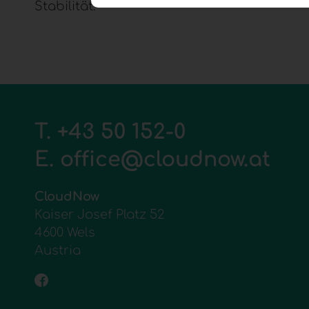
Stabilität.
T.
+43 50 152-0
E.
office@cloudnow.at
CloudNow
Kaiser Josef Platz 52
4600 Wels
Austria