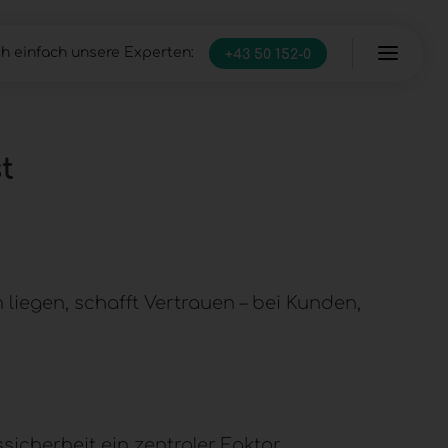
h einfach unsere Experten:
+43 50 152-0
Server
Managed Infrastructure
IT Full-Service
t
n liegen, schafft Vertrauen – bei Kunden,
icherheit ein zentraler Faktor.