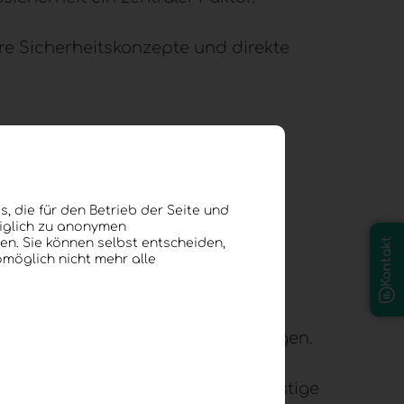
re Sicherheitskonzepte und direkte
, die für den Betrieb der Seite und
diglich zu anonymen
en. Sie können selbst entscheiden,
Kontakt
omöglich nicht mehr alle
antwortung für sensible Daten tragen.
t Kontrolle – und schafft langfristige