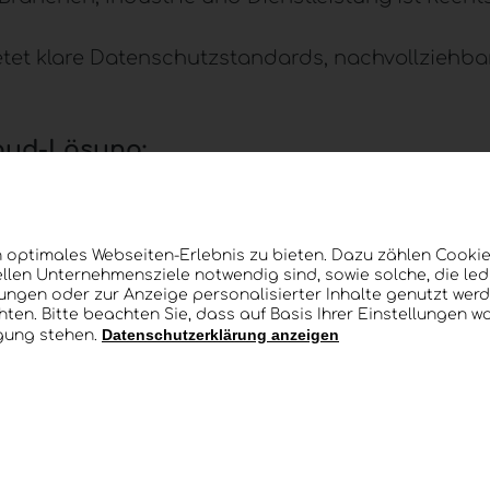
tet klare Datenschutzstandards, nachvollziehba
loud-Lösung:
 optimales Webseiten-Erlebnis zu bieten. Dazu zählen Cookies
llen Unternehmensziele notwendig sind, sowie solche, die le
 Raum
lungen oder zur Anzeige personalisierter Inhalte genutzt werd
ten. Bitte beachten Sie, dass auf Basis Ihrer Einstellungen w
Datenschutzerklärung anzeigen
ügung stehen.
 Support
orteil – insbesondere für Unternehmen, die Ver
ruktur
aus Österreich verbindet Modernisierung mi