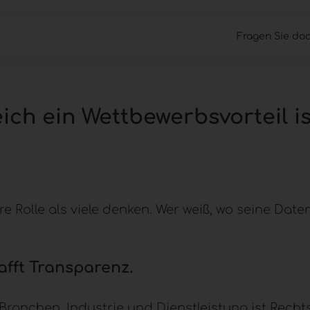
Fragen Sie doc
Cloud Files
Work Anywhere
Managed 
ch ein Wettbewerbsvorteil is
e Rolle als viele denken. Wer weiß, wo seine Date
fft Transparenz.
anchen, Industrie und Dienstleistung ist Rechtss