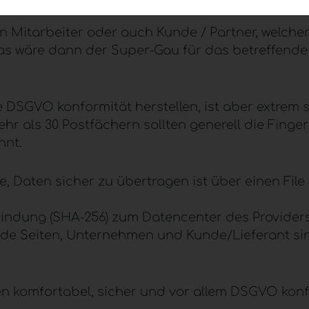
 Mitarbeiter oder auch Kunde / Partner, welcher di
 Das wäre dann der Super-Gau für das betreffende
e
DSGVO
konformität herstellen, ist aber extre
 als 30 Postfächern sollten generell die Finger
hnt.
 Daten sicher zu übertragen ist über einen File 
bindung (
SHA-256
) zum Datencenter des Provider
ide Seiten, Unternehmen und Kunde/Lieferant sin
ten komfortabel, sicher und vor allem
DSGVO
konf