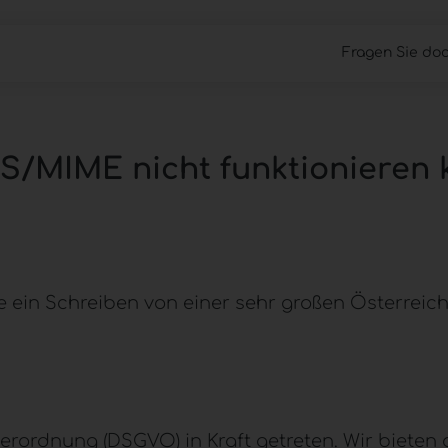
Fragen Sie doc
Cloud Files
Work Anywhere
Managed 
/MIME nicht funktionieren
ein Schreiben von einer sehr großen Österreich
verordnung (
DSGVO
) in Kraft getreten. Wir biete