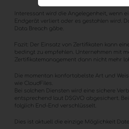
Interessant wird die Angelegenheit, wenn ein
Endgerät verliert oder es gestohlen wird.
Data Breach gäbe.
Fazit: Der Einsatz von Zertifikaten kann ein
bedingt zu empfehlen. Unternehmen mit mehr
Zertifikatemanagement dann nicht mehr lo
Die momentan konfortabelste Art und Weise,
wie
CloudFiles.
Bei solchen Diensten wird eine sichere Ver
entsprechend laut
DSGVO
abgesichert. Be
folglich End-End verschlüsselt.
Dies ist aktuell die einzige Möglichkeit Da