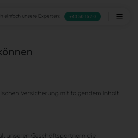
h einfach unsere Experten:
+43 50 152-0
Server
Managed Infrastructure
IT Full-Service
 können
ischen Versicherung mit folgendem Inhalt
n all unseren Geschäftspartnern die