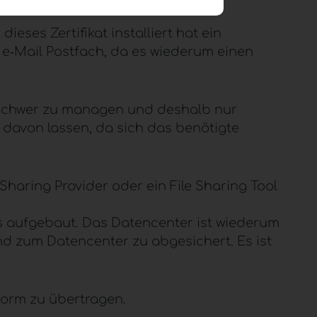
eses Zertifikat installiert hat ein
 e‑Mail Postfach, da es wiederum einen
m schwer zu managen und deshalb nur
 davon lassen, da sich das benötigte
Sharing Provider oder ein File Sharing Tool
s aufgebaut. Das Datencenter ist wiederum
d zum Datencenter zu abgesichert. Es ist
orm zu übertragen.